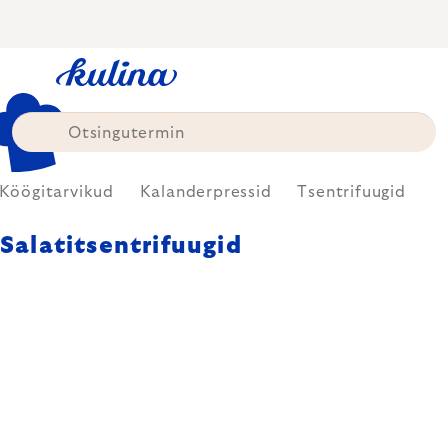
Skip
to
content
Köögitarvikud
Kalanderpressid
Tsentrifuugid
Salatitsentrifuugid