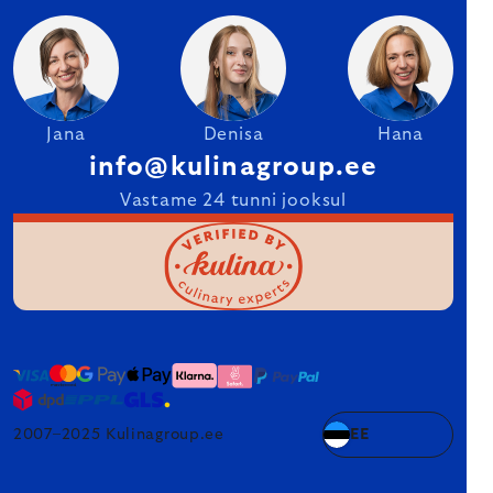
Jana
Denisa
Hana
info@kulinagroup.ee
Vastame 24 tunni jooksul
2007–2025 Kulinagroup.ee
EE