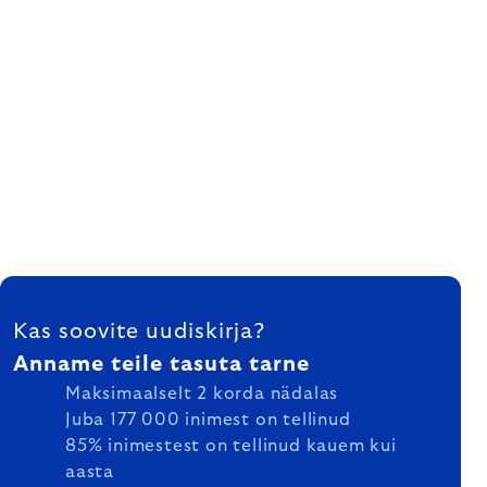
FOOTER
Kas soovite uudiskirja?
Anname teile tasuta tarne
Maksimaalselt 2 korda nädalas
Juba 177 000 inimest on tellinud
85% inimestest on tellinud kauem kui
aasta