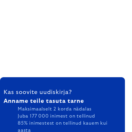
FOOTER
Kas soovite uudiskirja?
Anname teile tasuta tarne
Maksimaalselt 2 korda nädalas
Juba 177 000 inimest on tellinud
85% inimestest on tellinud kauem kui
aasta