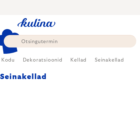
Skip
to
content
Kodu
Dekoratsioonid
Kellad
Seinakellad
Seinakellad