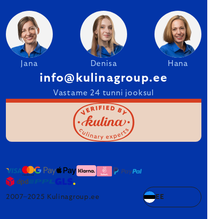
Jana
Denisa
Hana
info@kulinagroup.ee
Vastame 24 tunni jooksul
2007–2025 Kulinagroup.ee
EE