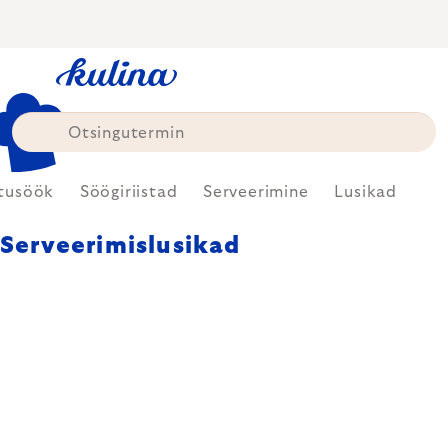
Skip
to
content
tusöök
Söögiriistad
Serveerimine
Lusikad
Serveerimislusikad