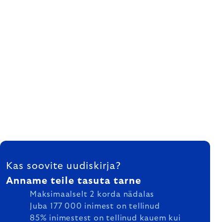
FOOTER
Kas soovite uudiskirja?
Anname teile tasuta tarne
Maksimaalselt 2 korda nädalas
Juba 177 000 inimest on tellinud
85% inimestest on tellinud kauem kui