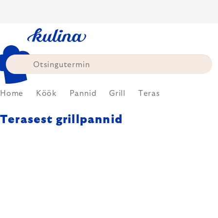
Skip
to
content
Home
Köök
Pannid
Grill
Teras
Terasest grillpannid