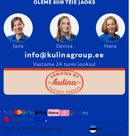
OLEME SIIN TEIE JAOKS
Jana
Denisa
Hana
info@kulinagroup.ee
Vastame 24 tunni jooksul
2007–2025 Kulinagroup.ee
EE