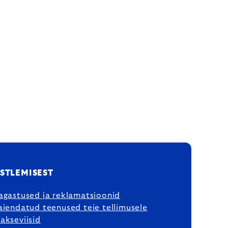
STLEMISEST
agastused ja reklamatsioonid
aiendatud teenused teie tellimusele
akseviisid