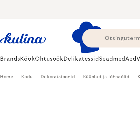
Skip
to
content
Brands
Köök
Õhtusöök
Delikatessid
Seadmed
Aed
V
Home
Kodu
Dekoratsioonid
Küünlad ja lõhnaõlid