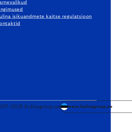
arnevalikud
ingimused
ulina isikuandmete kaitse regulatsioon
ontaktid
007–2025 Kulinagroup.ee
www.kulinagroup.ee