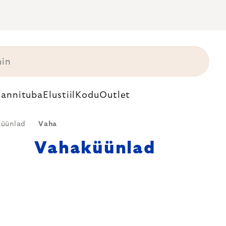
annituba
Elustiil
Kodu
Outlet
Küünlad
Vaha
Vahaküünlad