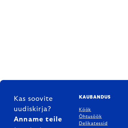
FOOTER
KAUBANDUS
Kas soovite
uudiskirja?
Köök
Õhtusöök
Anname teile
Delikatessid