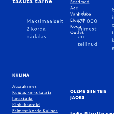
tasuta tarne
Seadmed
Aed
Juba
Vannituba
Elustiil
Maksimaalselt
177 000
Kodu
2 korda
inimest
Outlet
nädalas
on
tellinud
KULINA
Atsauksmes
OLEME SIIN TEIE
Kuidas kinkekaarti
JAOKS
lunastada
Kinkekaardid
Esimest korda Kulinas