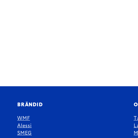
BRÄNDID
O
WMF
T
Alessi
L
SMEG
M