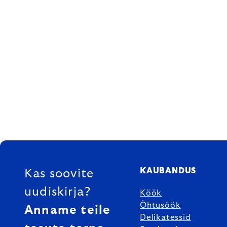
FOOTER
KAUBANDUS
Kas soovite
uudiskirja?
Köök
Õhtusöök
Anname teile
Delikatessid