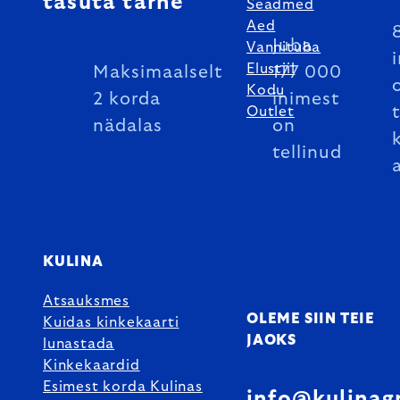
tasuta tarne
Seadmed
Aed
Juba
Vannituba
Elustiil
Maksimaalselt
177 000
Kodu
2 korda
inimest
Outlet
nädalas
on
tellinud
KULINA
Atsauksmes
OLEME SIIN TEIE
Kuidas kinkekaarti
JAOKS
lunastada
Kinkekaardid
Esimest korda Kulinas
info@kulinag