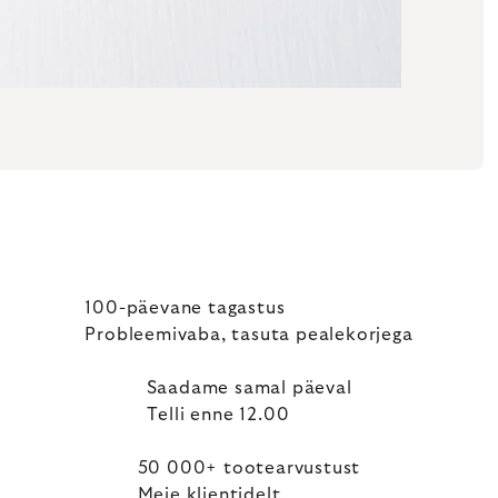
100-päevane tagastus
Probleemivaba, tasuta pealekorjega
Saadame samal päeval
Telli enne 12.00
50 000+ tootearvustust
Meie klientidelt