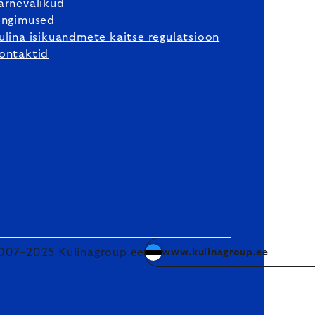
arnevalikud
ingimused
ulina isikuandmete kaitse regulatsioon
ontaktid
007–2025 Kulinagroup.ee
www.kulinagroup.ee