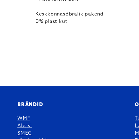
Keskkonnasõbralik pakend
0% plastikut
BRÄNDID
O
WMF
T
Alessi
L
SMEG
M