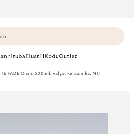
annituba
Elustiil
Kodu
Outlet
TE FADE 13 cm, 500 ml, valge, keraamika, MIJ