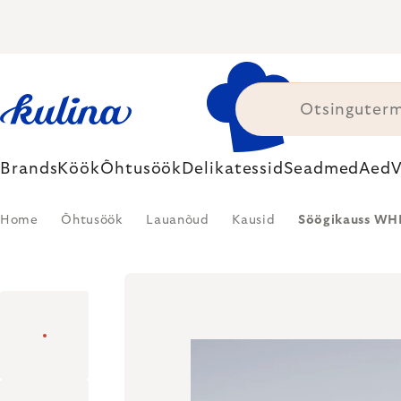
Skip
to
content
Brands
Köök
Õhtusöök
Delikatessid
Seadmed
Aed
V
Home
Õhtusöök
Lauanõud
Kausid
Söögikauss WHI