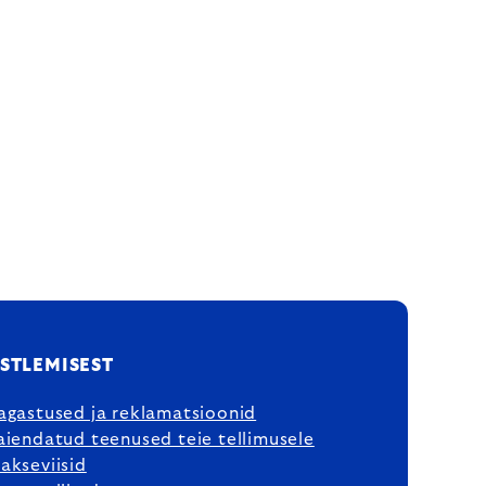
STLEMISEST
agastused ja reklamatsioonid
aiendatud teenused teie tellimusele
akseviisid