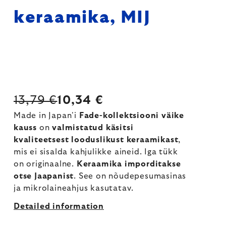
keraamika, MIJ
13,79 €
10,34 €
Made in Japan'i
Fade-kollektsiooni väike
kauss
on
valmistatud käsitsi
kvaliteetsest looduslikust keraamikast
,
mis ei sisalda kahjulikke aineid. Iga tükk
on originaalne.
Keraamika imporditakse
otse Jaapanist
. See on nõudepesumasinas
ja mikrolaineahjus kasutatav.
Detailed information