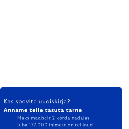
FOOTER
Kas soovite uudiskirja?
Anname teile tasuta tarne
Maksimaalselt 2 korda nädalas
Juba 177 000 inimest on tellinud