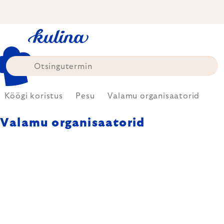
Skip
to
content
Köögi koristus
Pesu
Valamu organisaatorid
Valamu organisaatorid