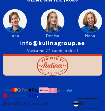
OLEME SIIN TEIE JAOKS
Jana
Denisa
Hana
info@kulinagroup.ee
Vastame 24 tunni jooksul
2007–2025 Kulinagroup.ee
EE