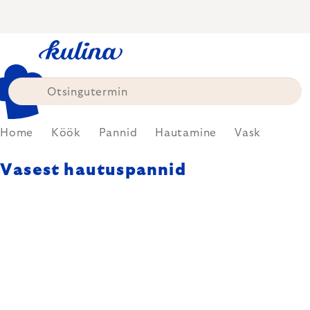
Skip
to
content
Home
Köök
Pannid
Hautamine
Vask
Vasest hautuspannid