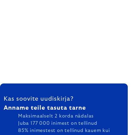
FOOTER
Kas soovite uudiskirja?
Anname teile tasuta tarne
Maksimaalselt 2 korda nädalas
Juba 177 000 inimest on tellinud
85% inimestest on tellinud kauem kui