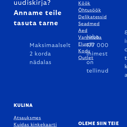
uudiskirja?
Köök
Õhtusöök
Anname teile
Delikatessid
tasuta tarne
Seadmed
Aed
Juba
Vannituba
Elustiil
Maksimaalselt
177 000
Kodu
2 korda
inimest
Outlet
nädalas
on
tellinud
KULINA
Atsauksmes
OLEME SIIN TEIE
Kuidas kinkekaarti