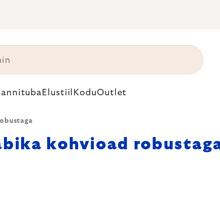
annituba
Elustiil
Kodu
Outlet
robustaga
abika kohvioad robustag