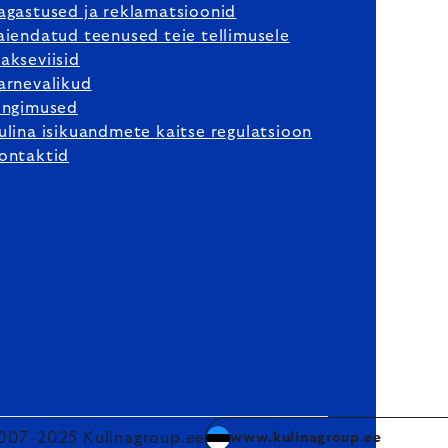
agastused ja reklamatsioonid
aiendatud teenused teie tellimusele
akseviisid
arnevalikud
ingimused
ulina isikuandmete kaitse regulatsioon
ontaktid
007–2025 Kulinagroup.ee
www.kulinagroup.ee