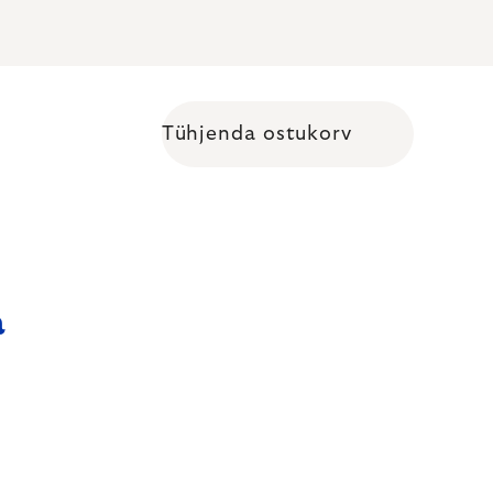
Tühjenda ostukorv
Shopping cart
a