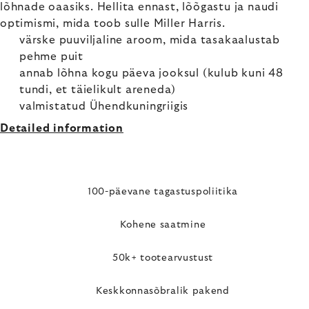
lõhnade oaasiks. Hellita ennast, lõõgastu ja naudi
optimismi, mida toob sulle Miller Harris.
värske puuviljaline aroom, mida tasakaalustab
pehme puit
annab lõhna kogu päeva jooksul (kulub kuni 48
tundi, et täielikult areneda)
valmistatud Ühendkuningriigis
Detailed information
100-päevane tagastuspoliitika
Kohene saatmine
50k+ tootearvustust
Keskkonnasõbralik pakend