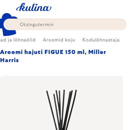
Skip
to
content
ad ja lõhnaõlid
Aroomid koju
Kodulõhnastaja
Aroomi hajuti FIGUE 150 ml, Miller
Harris