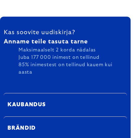
FOOTER
Kas soovite uudiskirja?
Anname teile tasuta tarne
Maksimaalselt 2 korda nädalas
Juba 177 000 inimest on tellinud
85% inimestest on tellinud kauem kui
aasta
KAUBANDUS
BRÄNDID