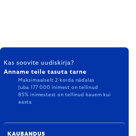
FOOTER
Kas soovite uudiskirja?
Anname teile tasuta tarne
Maksimaalselt 2 korda nädalas
Juba 177 000 inimest on tellinud
85% inimestest on tellinud kauem kui
aasta
KAUBANDUS