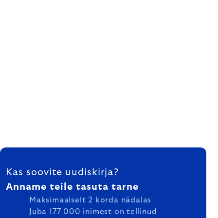
FOOTER
Kas soovite uudiskirja?
Anname teile tasuta tarne
Maksimaalselt 2 korda nädalas
Juba 177 000 inimest on tellinud