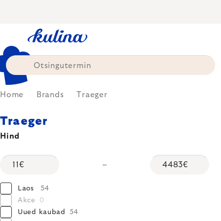
Skip
to
content
Home
Brands
Traeger
Traeger
Hind
11
€
4483
€
Laos
54
Akce
0
Uued kaubad
54