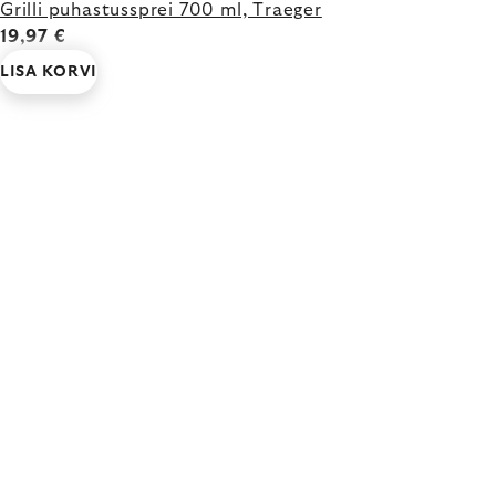
Grilli puhastussprei 700 ml, Traeger
19,97 €
LISA KORVI