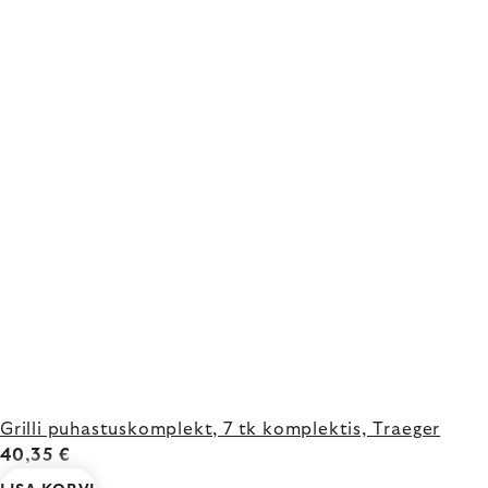
Grilli puhastuskomplekt, 7 tk komplektis, Traeger
40,35 €