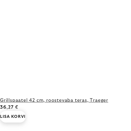
Grillspaatel 42 cm, roostevaba teras, Traeger
36,27 €
LISA KORVI