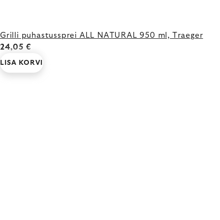
Grilli puhastussprei ALL NATURAL 950 ml, Traeger
24,05 €
LISA KORVI