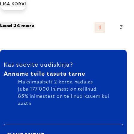
LISA KORVI
Listing
Load 24 more
1
3
Pagination
controls
FOOTER
Kas soovite uudiskirja?
Anname teile tasuta tarne
Maksimaalselt 2 korda nädalas
Juba 177 000 inimest on tellinud
85% inimestest on tellinud kauem kui
aasta