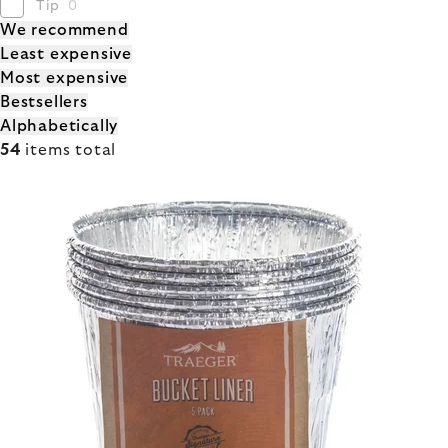
Tip
0
PRODUCT
We recommend
Least expensive
SORTING
Most expensive
Bestsellers
Alphabetically
54
items total
LIST
OF
PRODUCTS