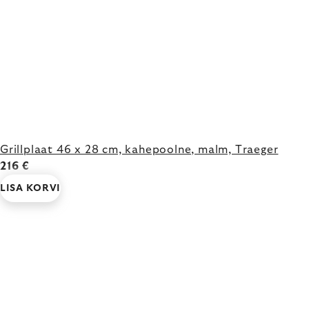
Grillplaat 46 x 28 cm, kahepoolne, malm, Traeger
216 €
LISA KORVI