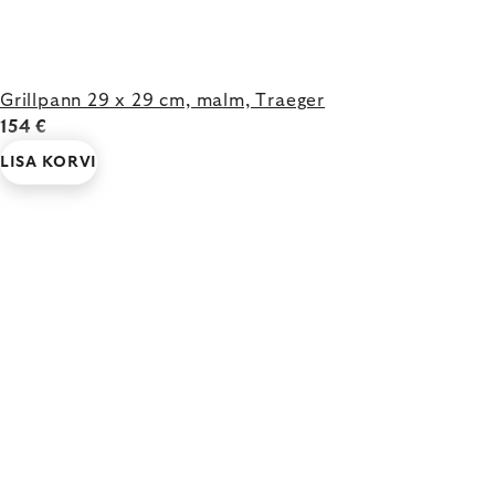
Grillpann 29 x 29 cm, malm, Traeger
154 €
LISA KORVI