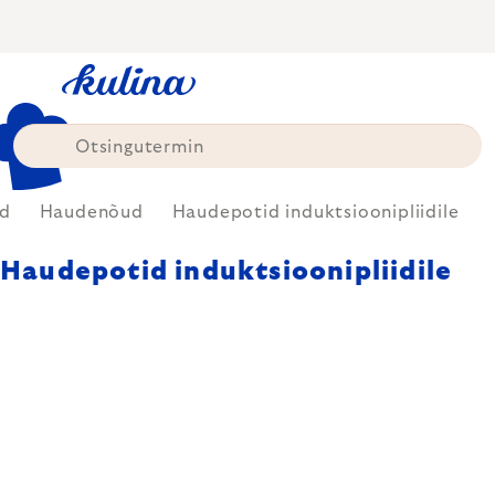
Skip
to
content
id
Haudenõud
Haudepotid induktsioonipliidile
Haudepotid induktsioonipliidile