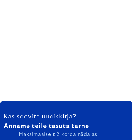
FOOTER
Kas soovite uudiskirja?
Anname teile tasuta tarne
Maksimaalselt 2 korda nädalas