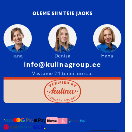
OLEME SIIN TEIE JAOKS
Jana
Denisa
Hana
info@kulinagroup.ee
Vastame 24 tunni jooksul