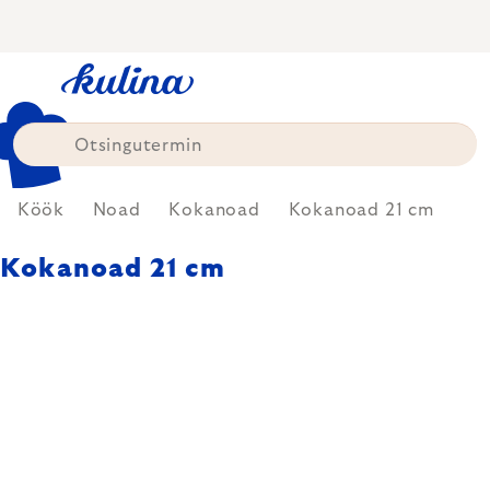
Skip
to
content
Köök
Noad
Kokanoad
Kokanoad 21 cm
Kokanoad 21 cm