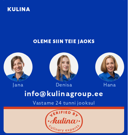
KULINA
OLEME SIIN TEIE JAOKS
Jana
Denisa
Hana
info@kulinagroup.ee
Vastame 24 tunni jooksul