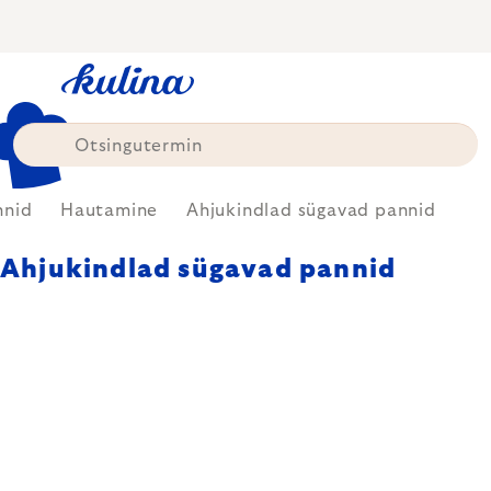
Skip
to
content
nnid
Hautamine
Ahjukindlad sügavad pannid
Ahjukindlad sügavad pannid