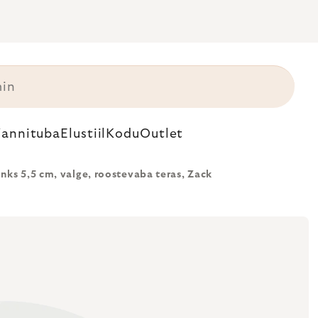
annituba
Elustiil
Kodu
Outlet
nks 5,5 cm, valge, roostevaba teras, Zack