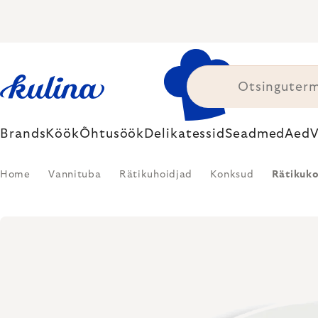
Skip
to
content
Brands
Köök
Õhtusöök
Delikatessid
Seadmed
Aed
V
Home
Vannituba
Rätikuhoidjad
Konksud
Rätikuko