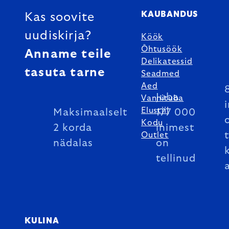
KAUBANDUS
Kas soovite
uudiskirja?
Köök
Õhtusöök
Anname teile
Delikatessid
tasuta tarne
Seadmed
Aed
Juba
Vannituba
Elustiil
Maksimaalselt
177 000
Kodu
2 korda
inimest
Outlet
nädalas
on
tellinud
KULINA