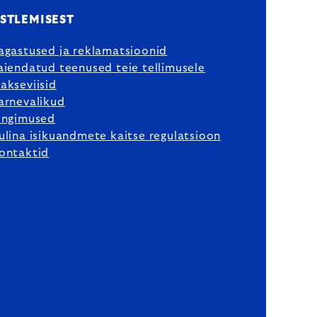
STLEMISEST
agastused ja reklamatsioonid
aiendatud teenused teie tellimusele
akseviisid
arnevalikud
ingimused
ulina isikuandmete kaitse regulatsioon
ontaktid