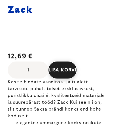
Zack
12,69 €
LISA KORVI
Kas te hindate vannitoa- ja tualett-
tarvikute puhul stiilset eksklusiivsust,
puristlikku disaini, kvaliteetseid materjale
ja suurepärast tööd? Zack Kui see nii on,
siis tunneb Saksa brändi konks end kohe
koduselt.
elegantne ümmargune konks rätikute