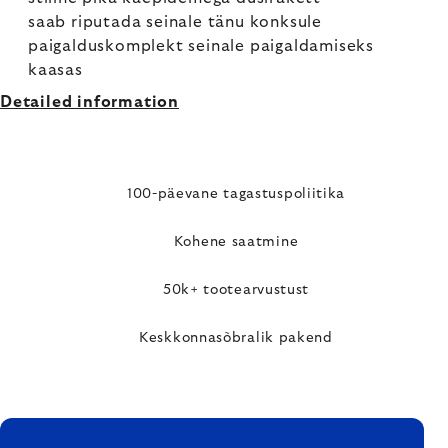
saab riputada seinale tänu konksule
paigalduskomplekt seinale paigaldamiseks
kaasas
Detailed information
100-päevane tagastuspoliitika
Kohene saatmine
50k+ tootearvustust
Keskkonnasõbralik pakend
FOOTER