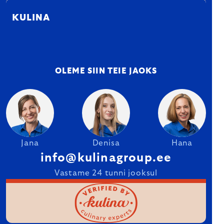
KULINA
OLEME SIIN TEIE JAOKS
Jana
Denisa
Hana
info@kulinagroup.ee
Vastame 24 tunni jooksul