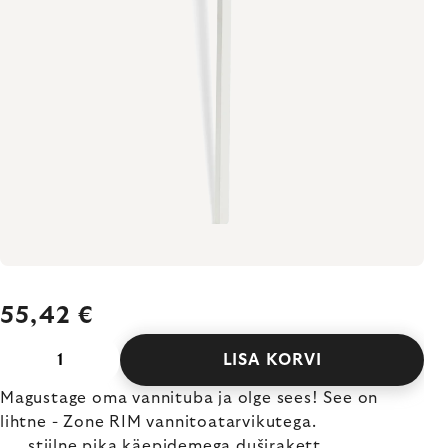
55,42 €
LISA KORVI
Magustage oma vannituba ja olge sees! See on
lihtne - Zone RIM vannitoatarvikutega.
stiilne pika käepidemega duširakett