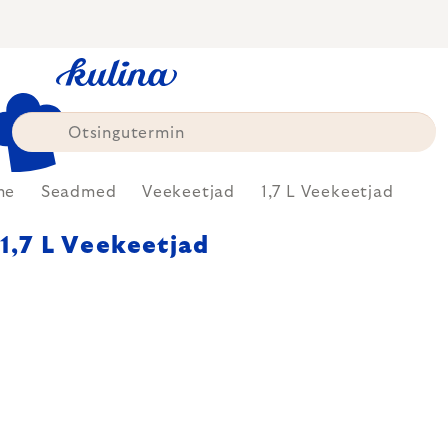
Skip
to
content
me
Seadmed
Veekeetjad
1,7 L Veekeetjad
1,7 L Veekeetjad