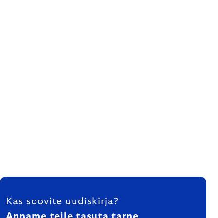
FOOTER
Kas soovite uudiskirja?
Anname teile tasuta tarne