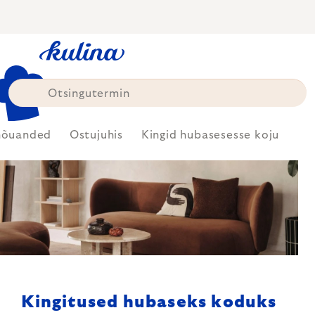
Skip
to
content
nõuanded
Ostujuhis
Kingid hubasesesse koju
Kingitused hubaseks koduks