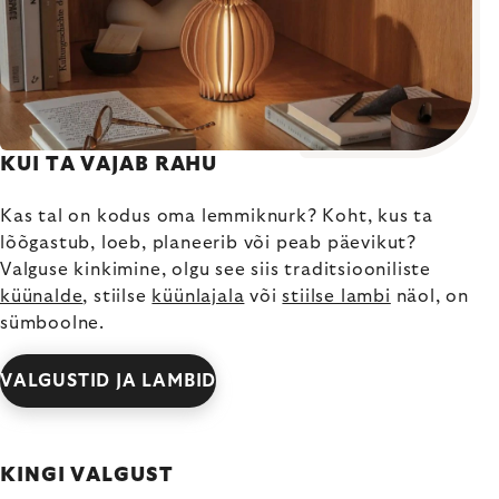
KUI TA VAJAB RAHU
Kas tal on kodus oma lemmiknurk? Koht, kus ta
lõõgastub, loeb, planeerib või peab päevikut?
Valguse kinkimine, olgu see siis traditsiooniliste
küünalde
, stiilse
küünlajala
või
stiilse lambi
näol, on
sümboolne.
VALGUSTID JA LAMBID
KINGI VALGUST