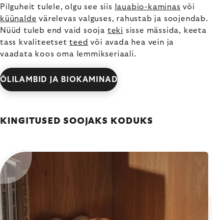
Pilguheit tulele, olgu see siis
lauabio-kaminas
või
küünalde
värelevas valguses, rahustab ja soojendab.
Nüüd tuleb end vaid sooja
teki
sisse mässida, keeta
tass kvaliteetset
teed
või avada hea vein ja
vaadata koos oma lemmikseriaali.
ÕLILAMBID JA BIOKAMINAD
KINGITUSED SOOJAKS KODUKS