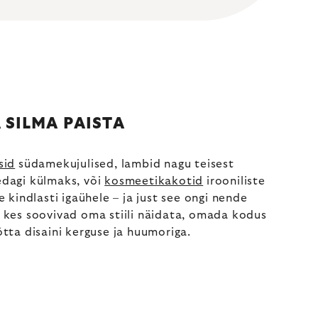
A SILMA PAISTA
sid
südamekujulised, lambid nagu teisest
kedagi külmaks, või
kosmeetikakotid
irooniliste
indlasti igaühele – ja just see ongi nende
, kes soovivad oma stiili näidata, omada kodus
õtta disaini kerguse ja huumoriga.