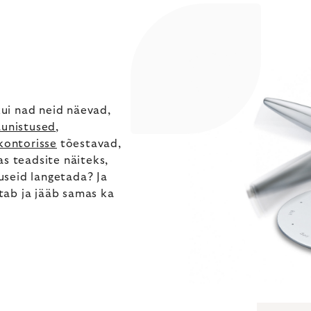
kui nad neid näevad,
aunistused
,
kontorisse
tõestavad,
as teadsite näiteks,
suseid langetada? Ja
stab ja jääb samas ka