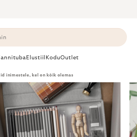
annituba
Elustiil
Kodu
Outlet
id inimestele, kel on kõik olemas