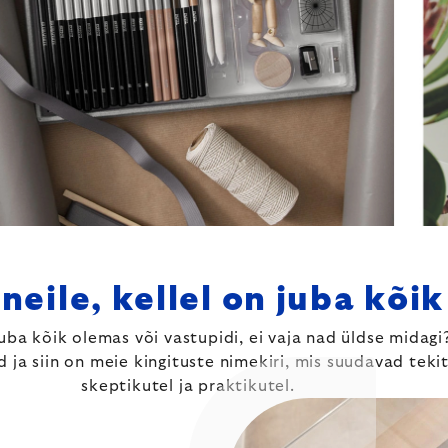
neile, kellel on juba kõi
juba kõik olemas või vastupidi, ei vaja nad üldse mida
 ja siin on meie kingituste nimekiri, mis suudavad teki
skeptikutel ja praktikutel.