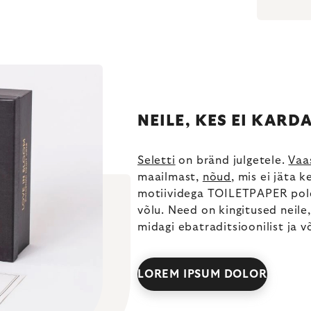
NEILE, KES EI KARD
Seletti
on bränd julgetele.
Vaa
maailmast,
nõud
, mis ei jäta 
motiividega TOILETPAPER pole k
võlu. Need on kingitused neile
midagi ebatraditsioonilist ja v
LOREM IPSUM DOLOR