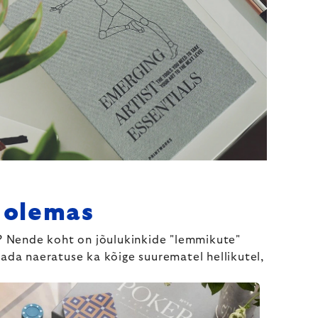
k olemas
gi? Nende koht on jõulukinkide "lemmikute"
tada naeratuse ka kõige suurematel hellikutel,