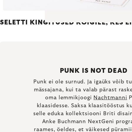
SELETTI KINGITUSED KÕIGILE, KES E
PUNK IS NOT DEAD
Punk ei ole surnud. Ja igaüks võib 
mässajana, kui ta valab pärast rask
oma lemmikjoogi
Nachtmanni
P
klaasidesse. Saksa klaasitööstus k
selle eduka kollektsiooni Briti disa
Anke Buchmann NextGeni prog
raames, öeldes, et väikesed püramii