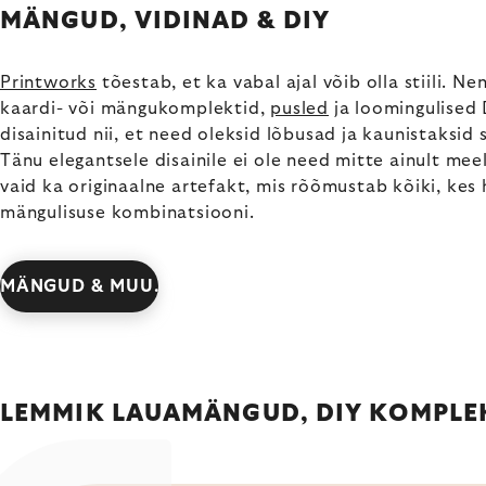
MÄNGUD, VIDINAD & DIY
Printworks
tõestab, et ka vabal ajal võib olla stiili. N
kaardi- või mängukomplektid,
pusled
ja loomingulised
disainitud nii, et need oleksid lõbusad ja kaunistaksid s
Tänu elegantsele disainile ei ole need mitte ainult mee
vaid ka originaalne artefakt, mis rõõmustab kõiki, kes
mängulisuse kombinatsiooni.
MÄNGUD & MUU.
LEMMIK LAUAMÄNGUD, DIY KOMPLEK