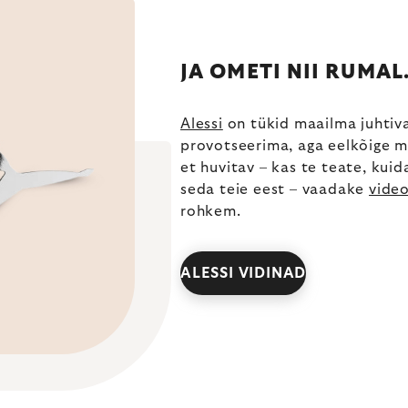
JA OMETI NII RUMAL.
Alessi
on tükid maailma juhtiva
provotseerima, aga eelkõige mi
et huvitav – kas te teate, ku
seda teie eest – vaadake
vide
rohkem.
ALESSI VIDINAD