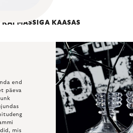
I KÄI MASSIGA KAASAS
tunda end
et päeva
unk
ujundas
initudeng
rammi
did, mis