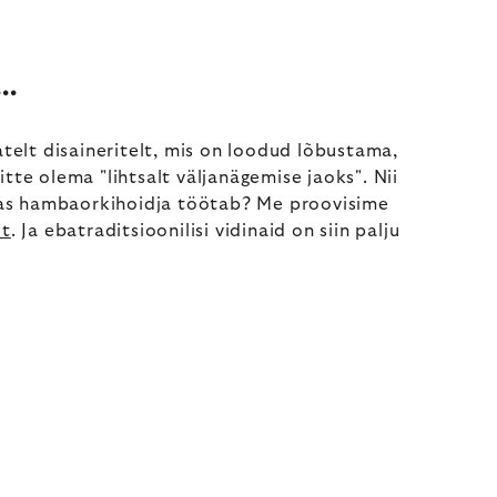
..
telt disaineritelt, mis on loodud lõbustama,
tte olema "lihtsalt väljanägemise jaoks". Nii
idas hambaorkihoidja töötab? Me proovisime
ot
. Ja ebatraditsioonilisi vidinaid on siin palju