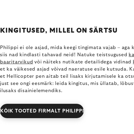
KINGITUSED, MILLEL ON SÄRTSU
Philippi ei ole asjad, mida keegi tingimata vajab – aga 
siis nad kindlasti tahavad neid! Natuke teistsugused
k
baaritarvikud
või näiteks nutikate detailidega vidinad
et ka väikesed asjad võivad naeratuse esile kutsuda. K
et Hellicopter pen aitab teil lisaks kirjutamisele ka ot
just see ongi eesmärk: leida kingitus, mis üllatab, lõbu
ilusaks disainielemendiks.
KÕIK TOOTED FIRMALT PHILIPPI