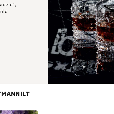
adele",
sile
TMANNILT