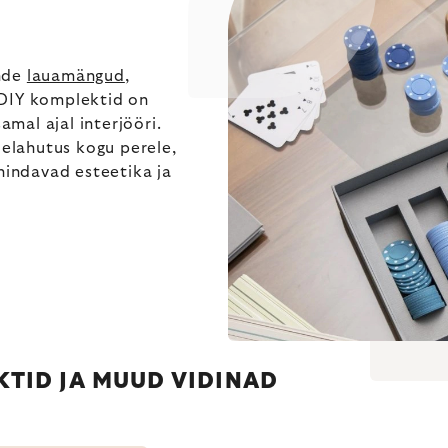
ende
lauamängud
,
 DIY komplektid on
amal ajal interjööri.
lelahutus kogu perele,
 hindavad esteetika ja
TID JA MUUD VIDINAD