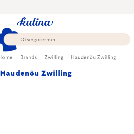
Skip
to
content
Home
Brands
Zwilling
Haudenõu Zwilling
Haudenõu Zwilling