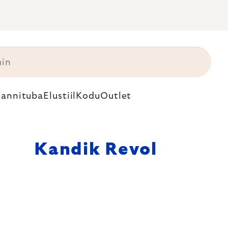
annituba
Elustiil
Kodu
Outlet
Kandik Revol