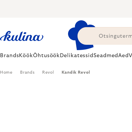
Skip
to
content
Brands
Köök
Õhtusöök
Delikatessid
Seadmed
Aed
V
Home
Brands
Revol
Kandik Revol