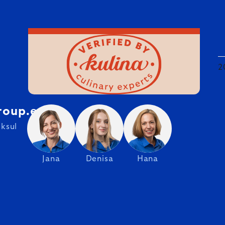
2
roup.ee
ksul
Jana
Denisa
Hana