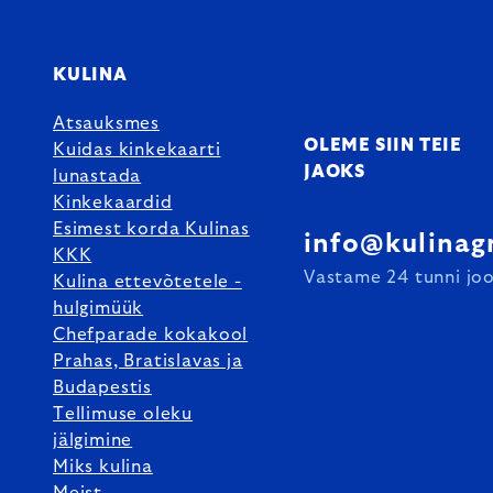
KULINA
Atsauksmes
OLEME SIIN TEIE
Kuidas kinkekaarti
JAOKS
lunastada
Kinkekaardid
Esimest korda Kulinas
info@kulinag
KKK
Vastame 24 tunni joo
Kulina ettevõtetele -
hulgimüük
Chefparade kokakool
Prahas, Bratislavas ja
Budapestis
Tellimuse oleku
jälgimine
Miks kulina