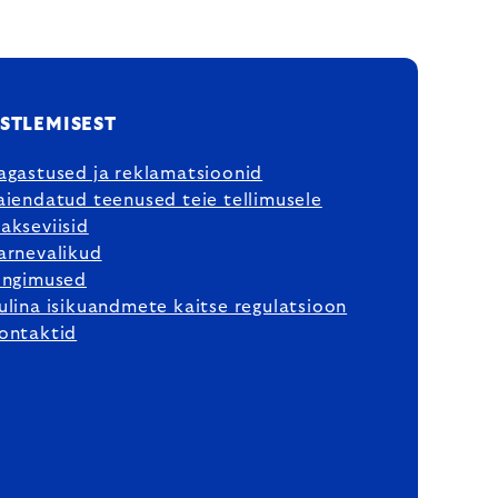
STLEMISEST
agastused ja reklamatsioonid
aiendatud teenused teie tellimusele
akseviisid
arnevalikud
ingimused
ulina isikuandmete kaitse regulatsioon
ontaktid