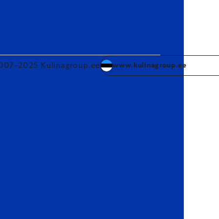
007–2025 Kulinagroup.ee
www.kulinagroup.ee