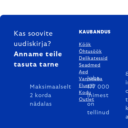
FOOTER
KAUBANDUS
Kas soovite
uudiskirja?
Köök
Õhtusöök
Anname teile
Delikatessid
tasuta tarne
Seadmed
Aed
Juba
Vannituba
Elustiil
Maksimaalselt
177 000
Kodu
2 korda
inimest
Outlet
nädalas
on
tellinud