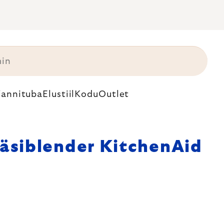
annituba
Elustiil
Kodu
Outlet
äsiblender KitchenAid