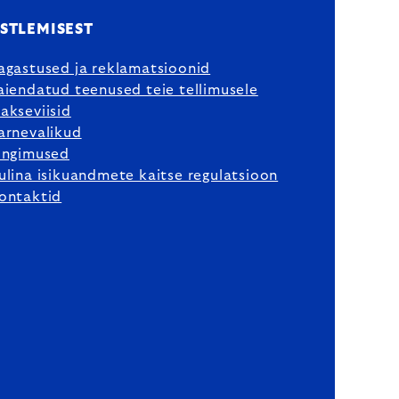
STLEMISEST
agastused ja reklamatsioonid
aiendatud teenused teie tellimusele
akseviisid
arnevalikud
ingimused
ulina isikuandmete kaitse regulatsioon
ontaktid