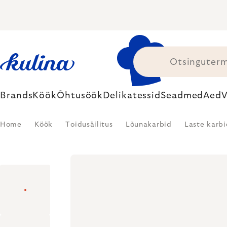
Skip
to
content
Brands
Köök
Õhtusöök
Delikatessid
Seadmed
Aed
V
Home
Köök
Toidusäilitus
Lõunakarbid
Laste karbi