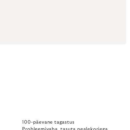
100-päevane tagastus
Probleemivaba, tasuta pealekorjega