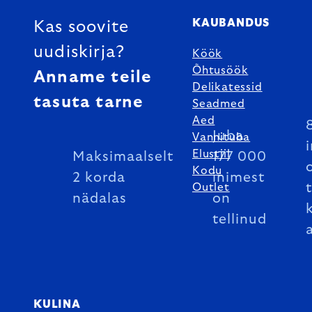
KAUBANDUS
Kas soovite
uudiskirja?
Köök
Õhtusöök
Anname teile
Delikatessid
tasuta tarne
Seadmed
Aed
Juba
Vannituba
Elustiil
Maksimaalselt
177 000
Kodu
2 korda
inimest
Outlet
nädalas
on
tellinud
KULINA