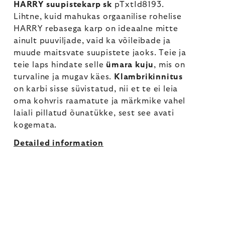
HARRY suupistekarp sk
pTxtId8193.
Lihtne, kuid mahukas orgaanilise rohelise
HARRY rebasega karp on ideaalne mitte
ainult puuviljade, vaid ka võileibade ja
muude maitsvate suupistete jaoks. Teie ja
teie laps hindate selle
ümara kuju
, mis on
turvaline ja mugav käes.
Klambrikinnitus
on karbi sisse süvistatud, nii et te ei leia
oma kohvris raamatute ja märkmike vahel
laiali pillatud õunatükke, sest see avati
kogemata.
Detailed information