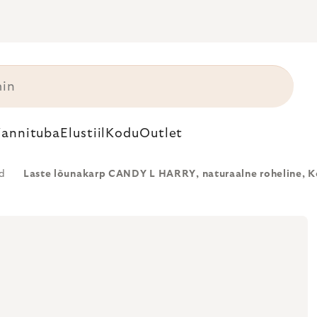
annituba
Elustiil
Kodu
Outlet
d
Laste lõunakarp CANDY L HARRY, naturaalne roheline, K