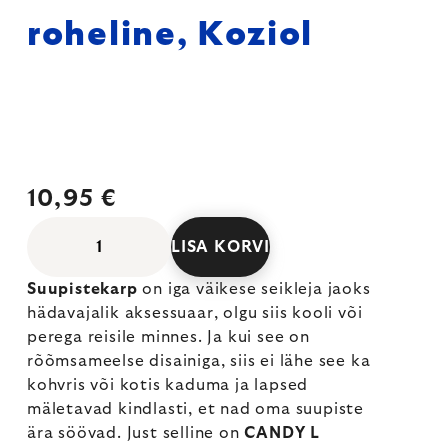
roheline, Koziol
10,95 €
LISA KORVI
Suupistekarp
on iga väikese seikleja jaoks
hädavajalik aksessuaar, olgu siis kooli või
perega reisile minnes. Ja kui see on
rõõmsameelse disainiga, siis ei lähe see ka
kohvris või kotis kaduma ja lapsed
mäletavad kindlasti, et nad oma suupiste
ära söövad. Just selline on
CANDY L