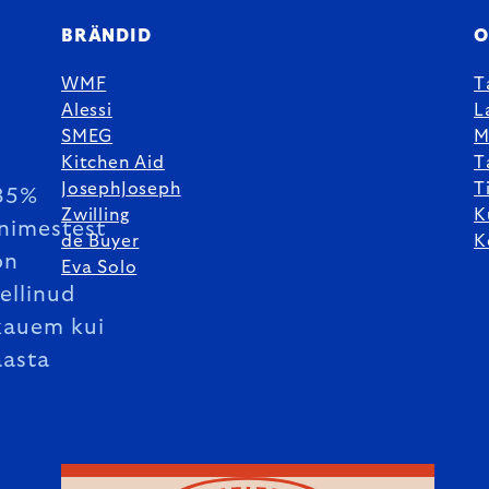
BRÄNDID
O
WMF
T
Alessi
L
SMEG
M
Kitchen Aid
T
JosephJoseph
T
85%
Zwilling
K
inimestest
de Buyer
K
on
Eva Solo
tellinud
kauem kui
aasta