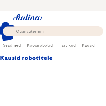
Skip
to
content
Seadmed
Köögirobotid
Tarvikud
Kausid
Kausid robotitele