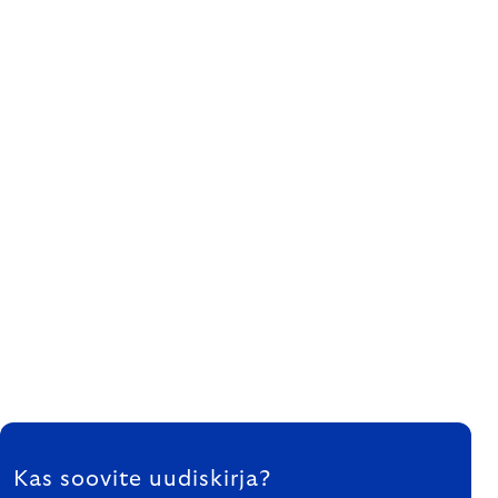
FOOTER
Kas soovite uudiskirja?