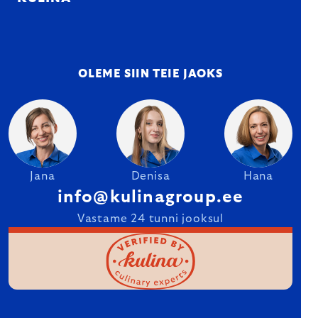
OLEME SIIN TEIE JAOKS
Jana
Denisa
Hana
info@kulinagroup.ee
Vastame 24 tunni jooksul