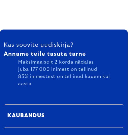
FOOTER
Kas soovite uudiskirja?
Anname teile tasuta tarne
Maksimaalselt 2 korda nädalas
Juba 177 000 inimest on tellinud
85% inimestest on tellinud kauem kui
aasta
KAUBANDUS