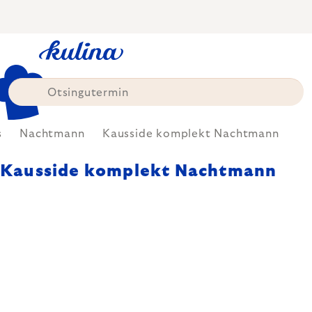
Skip
to
content
s
Nachtmann
Kausside komplekt Nachtmann
Kausside komplekt Nachtmann