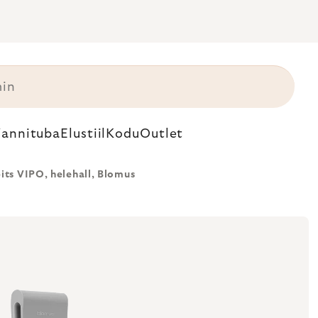
annituba
Elustiil
Kodu
Outlet
its VIPO, helehall, Blomus