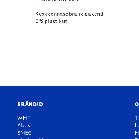
Keskkonnasõbralik pakend
0% plastikut
BRÄNDID
O
WMF
T
Alessi
L
SMEG
M