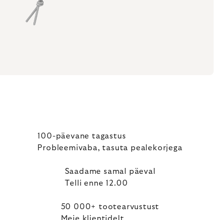
100-päevane tagastus
Probleemivaba, tasuta pealekorjega
Saadame samal päeval
Telli enne 12.00
50 000+ tootearvustust
Meie klientidelt