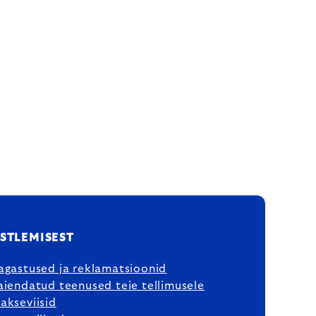
STLEMISEST
agastused ja reklamatsioonid
aiendatud teenused teie tellimusele
akseviisid