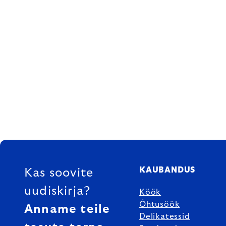
FOOTER
KAUBANDUS
Kas soovite
uudiskirja?
Köök
Õhtusöök
Anname teile
Delikatessid