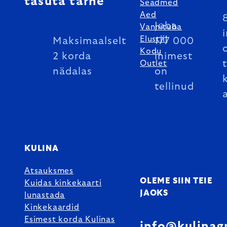
tasuta tarne
Seadmed
Aed
Juba
Vannituba
Elustiil
Maksimaalselt
177 000
Kodu
2 korda
inimest
Outlet
nädalas
on
tellinud
KULINA
Atsauksmes
OLEME SIIN TEIE
Kuidas kinkekaarti
JAOKS
lunastada
Kinkekaardid
Esimest korda Kulinas
info@kulinag