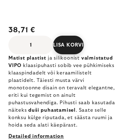
38,71 €
LISA KORVI
Matist plastist
ja silikoonist
valmistatud
VIPO
klaasipuhasti sobib vee pühkimiseks
klaaspindadelt või keraamilistelt
plaatidelt. Täiesti musta värvi
monotoonne disain on teravalt elegantne,
eriti kui tegemist on ainult
puhastusvahendiga. Pihusti saab kasutada
näiteks
duši puhastamisel
. Saate selle
konksu külge riputada, et säästa ruumi ja
hoida seda alati käepärast.
Detailed information