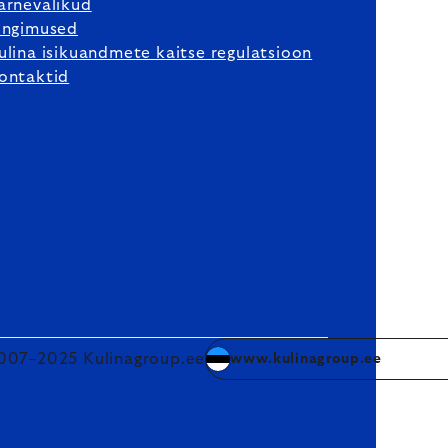
arnevalikud
ingimused
ulina isikuandmete kaitse regulatsioon
ontaktid
007–2025 Kulinagroup.ee
www.kulinagroup.ee