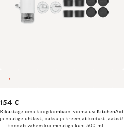
154 €
Rikastage oma köögikombaini võimalusi KitchenAid
ja nautige ühtlast, paksu ja kreemjat kodust jäätist!
toodab vähem kui minutiga kuni 500 ml