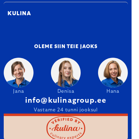
KULINA
OLEME SIIN TEIE JAOKS
Jana
Denisa
Hana
info@kulinagroup.ee
Vastame 24 tunni jooksul