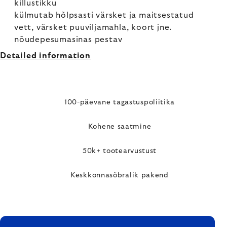
killustikku
külmutab hõlpsasti värsket ja maitsestatud
vett, värsket puuviljamahla, koort jne.
nõudepesumasinas pestav
Detailed information
100-päevane tagastuspoliitika
Kohene saatmine
50k+ tootearvustust
Keskkonnasõbralik pakend
FOOTER