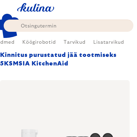
Skip
to
content
admed
Köögirobotid
Tarvikud
Lisatarvikud
Kinnitus purustatud jää tootmiseks
5KSMSIA KitchenAid