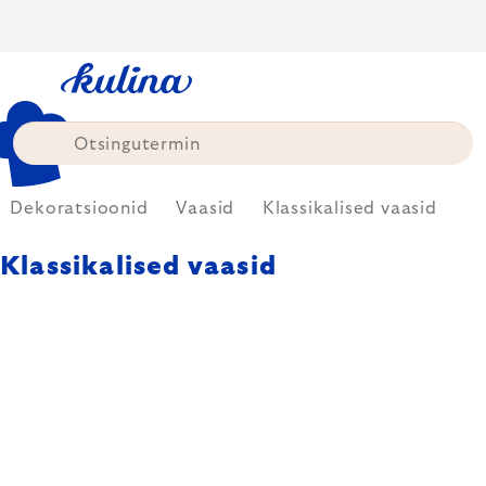
Skip
to
content
Dekoratsioonid
Vaasid
Klassikalised vaasid
Klassikalised vaasid