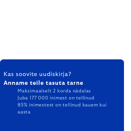
FOOTER
Kas soovite uudiskirja?
Anname teile tasuta tarne
Maksimaalselt 2 korda nädalas
Juba 177 000 inimest on tellinud
85% inimestest on tellinud kauem kui
aasta