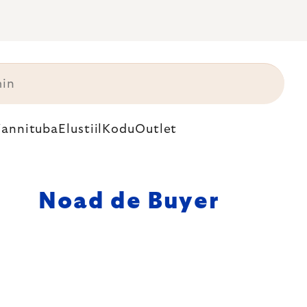
annituba
Elustiil
Kodu
Outlet
Noad de Buyer