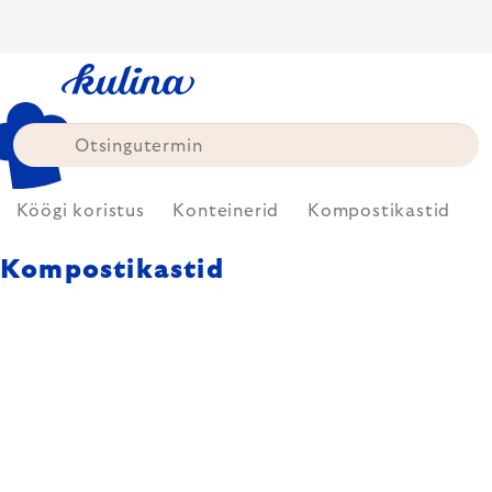
Skip
to
content
Köögi koristus
Konteinerid
Kompostikastid
Kompostikastid