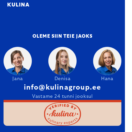
KULINA
OLEME SIIN TEIE JAOKS
Jana
Denisa
Hana
info@kulinagroup.ee
Vastame 24 tunni jooksul