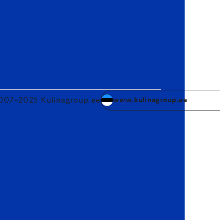
007–2025 Kulinagroup.ee
www.kulinagroup.ee