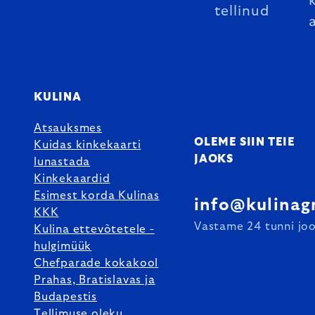
tellinud
KULINA
Atsauksmes
OLEME SIIN TEIE
Kuidas kinkekaarti
JAOKS
lunastada
Kinkekaardid
Esimest korda Kulinas
info@kulinag
KKK
Vastame 24 tunni joo
Kulina ettevõtetele -
hulgimüük
Chefparade kokakool
Prahas, Bratislavas ja
Budapestis
Tellimuse oleku