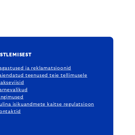
STLEMISEST
agastused ja reklamatsioonid
aiendatud teenused teie tellimusele
akseviisid
arnevalikud
ingimused
ulina isikuandmete kaitse regulatsioon
ontaktid