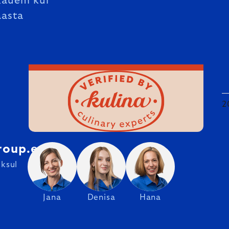
kauem kui
aasta
2
roup.ee
ksul
Jana
Denisa
Hana