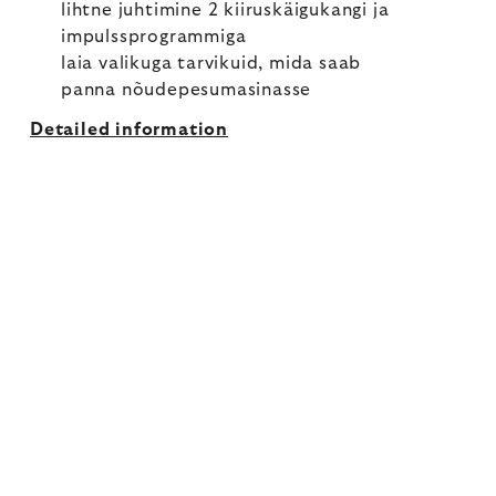
lihtne juhtimine 2 kiiruskäigukangi ja
impulssprogrammiga
laia valikuga tarvikuid, mida saab
panna nõudepesumasinasse
Detailed information