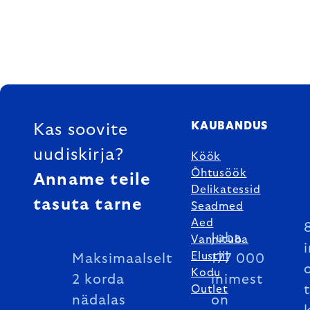
FOOTER
KAUBANDUS
Kas soovite
uudiskirja?
Köök
Õhtusöök
Anname teile
Delikatessid
tasuta tarne
Seadmed
Aed
Juba
Vannituba
Elustiil
Maksimaalselt
177 000
Kodu
2 korda
inimest
Outlet
nädalas
on