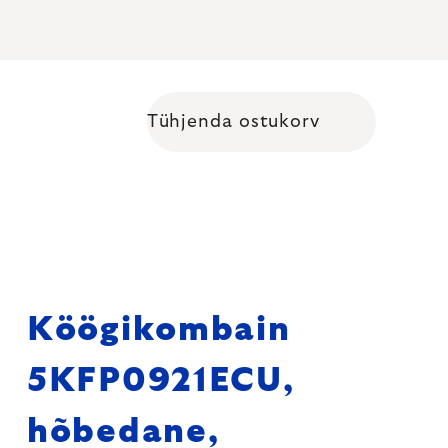
Tühjenda ostukorv
Shopping cart
Köögikombain
5KFP0921ECU,
hõbedane,