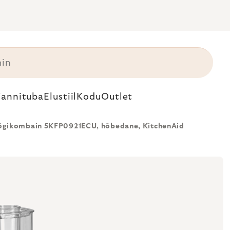
annituba
Elustiil
Kodu
Outlet
gikombain 5KFP0921ECU, hõbedane, KitchenAid