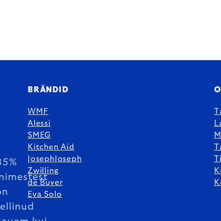
BRÄNDID
O
WMF
T
Alessi
L
SMEG
M
Kitchen Aid
T
JosephJoseph
T
85%
Zwilling
K
inimestest
de Buyer
K
on
Eva Solo
tellinud