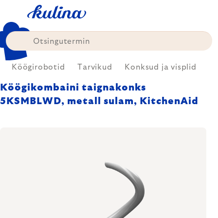
Skip
to
content
Köögirobotid
Tarvikud
Konksud ja visplid
Köögikombaini taignakonks
5KSMBLWD, metall sulam, KitchenAid