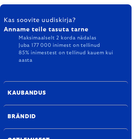
FOOTER
Kas soovite uudiskirja?
Anname teile tasuta tarne
Maksimaalselt 2 korda nädalas
Juba 177 000 inimest on tellinud
85% inimestest on tellinud kauem kui
aasta
KAUBANDUS
BRÄNDID