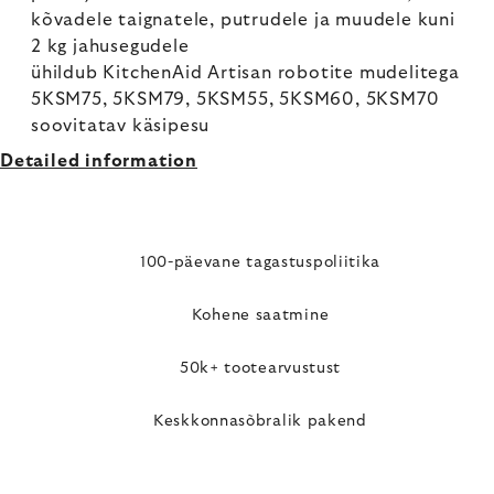
kõvadele taignatele, putrudele ja muudele kuni
2 kg jahusegudele
ühildub KitchenAid Artisan robotite mudelitega
5KSM75, 5KSM79, 5KSM55, 5KSM60, 5KSM70
soovitatav käsipesu
Detailed information
100-päevane tagastuspoliitika
Kohene saatmine
50k+ tootearvustust
Keskkonnasõbralik pakend