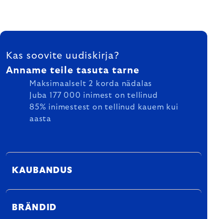
FOOTER
Kas soovite uudiskirja?
Anname teile tasuta tarne
Maksimaalselt 2 korda nädalas
Juba 177 000 inimest on tellinud
85% inimestest on tellinud kauem kui
aasta
KAUBANDUS
BRÄNDID