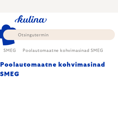
Skip
to
content
SMEG
Poolautomaatne kohvimasinad SMEG
Poolautomaatne kohvimasinad
SMEG