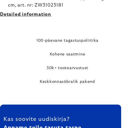
cm, art. nr: ZW31023181
Detailed information
100-päevane tagastuspoliitika
Kohene saatmine
50k+ tootearvustust
Keskkonnasõbralik pakend
FOOTER
Kas soovite uudiskirja?
Anname teile tasuta tarne