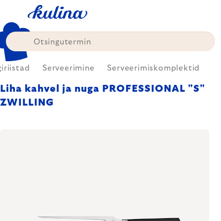
Skip
to
content
iriistad
Serveerimine
Serveerimiskomplektid
Liha kahvel ja nuga PROFESSIONAL "S"
ZWILLING