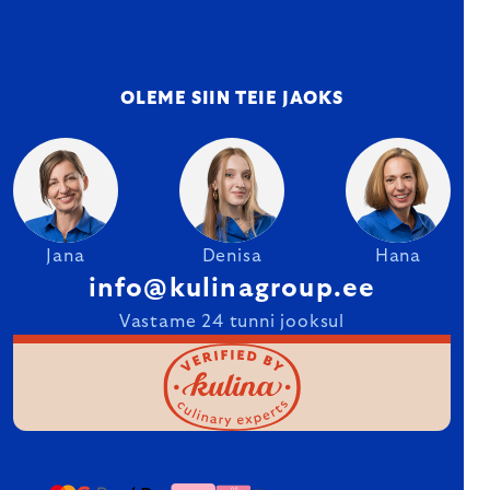
OLEME SIIN TEIE JAOKS
Jana
Denisa
Hana
info@kulinagroup.ee
Vastame 24 tunni jooksul