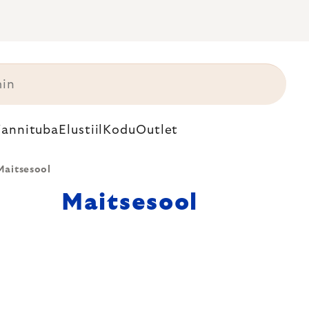
annituba
Elustiil
Kodu
Outlet
Maitsesool
Maitsesool