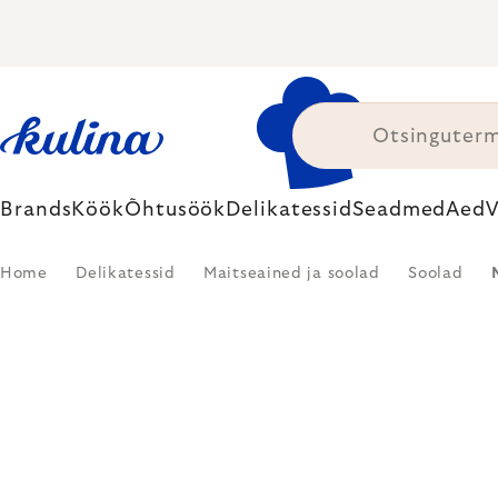
Skip
to
content
Brands
Köök
Õhtusöök
Delikatessid
Seadmed
Aed
V
Home
Delikatessid
Maitseained ja soolad
Soolad