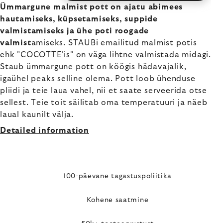
Ümmargune malmist pott on ajatu abimees
hautamiseks, küpsetamiseks, suppide
valmistamiseks ja ühe poti roogade
valmist
amiseks. STAUBi emailitud malmist potis
ehk "COCOTTE'is" on väga lihtne valmistada midagi.
Staub ümmargune pott on köögis hädavajalik,
igaühel peaks selline olema. Pott loob ühenduse
pliidi ja teie laua vahel, nii et saate serveerida otse
sellest. Teie toit säilitab oma temperatuuri ja näeb
laual kaunilt välja.
Detailed information
100-päevane tagastuspoliitika
Kohene saatmine