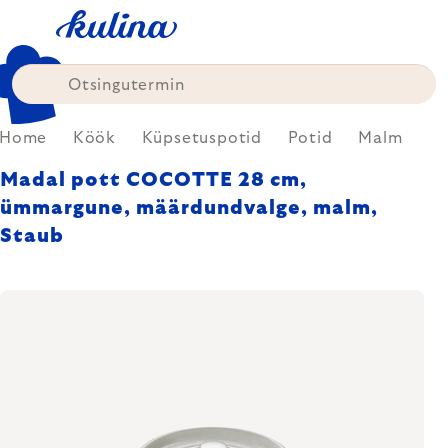
Skip
to
content
Home
Köök
Küpsetuspotid
Potid
Malm
Madal pott COCOTTE 28 cm,
ümmargune, määrdundvalge, malm,
Staub