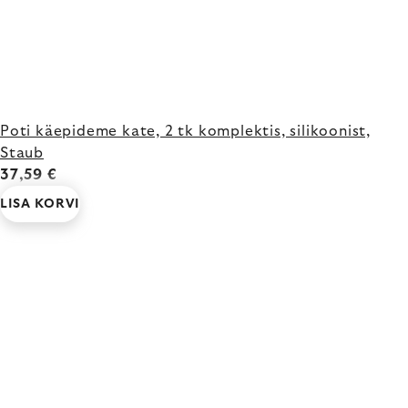
Poti käepideme kate, 2 tk komplektis, silikoonist,
Staub
37,59 €
LISA KORVI