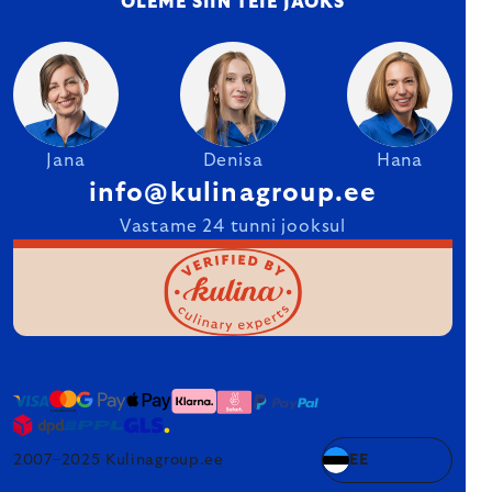
OLEME SIIN TEIE JAOKS
Jana
Denisa
Hana
info@kulinagroup.ee
Vastame 24 tunni jooksul
2007–2025 Kulinagroup.ee
EE