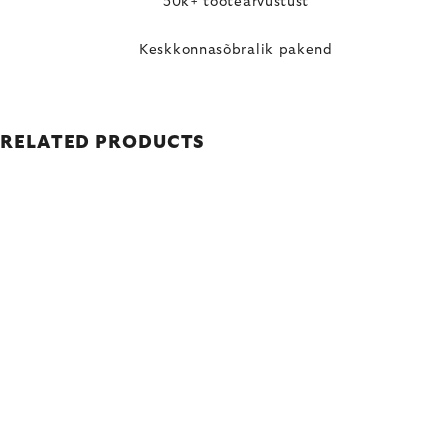
50k+ tootearvustust
Keskkonnasõbralik pakend
RELATED PRODUCTS