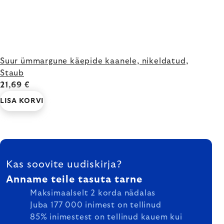
Suur ümmargune käepide kaanele, nikeldatud,
Staub
21,69 €
LISA KORVI
FOOTER
Kas soovite uudiskirja?
Anname teile tasuta tarne
Maksimaalselt 2 korda nädalas
Juba 177 000 inimest on tellinud
85% inimestest on tellinud kauem kui