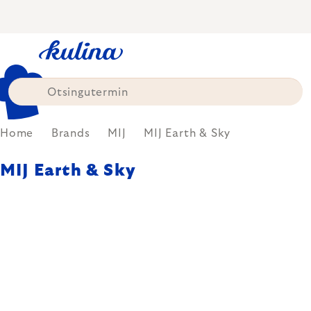
Skip
to
content
Home
Brands
MIJ
MIJ Earth & Sky
MIJ Earth & Sky