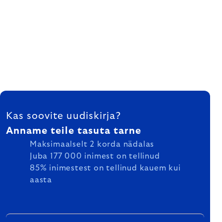
FOOTER
Kas soovite uudiskirja?
Anname teile tasuta tarne
Maksimaalselt 2 korda nädalas
Juba 177 000 inimest on tellinud
85% inimestest on tellinud kauem kui
aasta