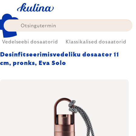
Skip
to
content
Vedelseebi dosaatorid
Klassikalised dosaatorid
Desinfitseerimisvedeliku dosaator 11
cm, pronks, Eva Solo