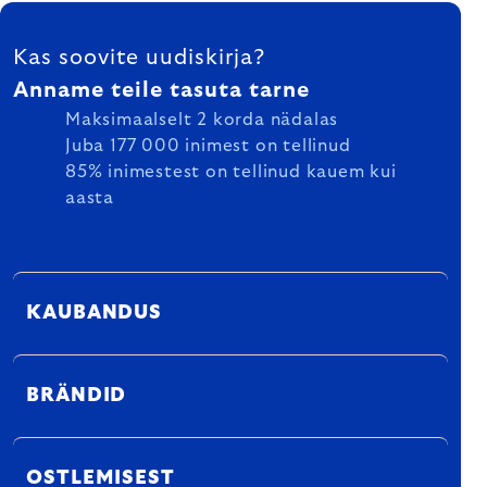
FOOTER
Kas soovite uudiskirja?
Anname teile tasuta tarne
Maksimaalselt 2 korda nädalas
Juba 177 000 inimest on tellinud
85% inimestest on tellinud kauem kui
aasta
KAUBANDUS
BRÄNDID
OSTLEMISEST