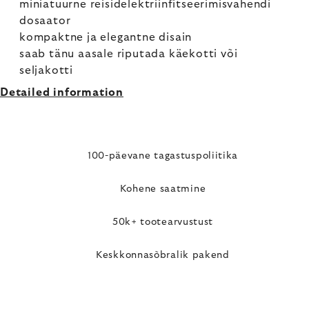
miniatuurne reisidelektriinfitseerimisvahendi
dosaator
kompaktne ja elegantne disain
saab tänu aasale riputada käekotti või
seljakotti
Detailed information
100-päevane tagastuspoliitika
Kohene saatmine
50k+ tootearvustust
Keskkonnasõbralik pakend