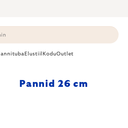
annituba
Elustiil
Kodu
Outlet
Pannid 26 cm