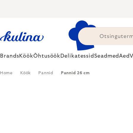
Skip
to
content
Brands
Köök
Õhtusöök
Delikatessid
Seadmed
Aed
V
Home
Köök
Pannid
Pannid 26 cm