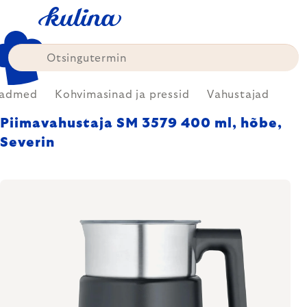
Skip
to
content
eadmed
Kohvimasinad ja pressid
Vahustajad
Piimavahustaja SM 3579 400 ml, hõbe,
Severin