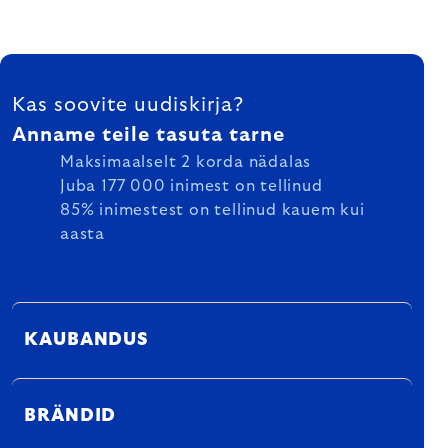
FOOTER
Kas soovite uudiskirja?
Anname teile tasuta tarne
Maksimaalselt 2 korda nädalas
Juba 177 000 inimest on tellinud
85% inimestest on tellinud kauem kui
aasta
KAUBANDUS
BRÄNDID