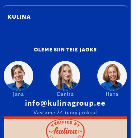
KULINA
OLEME SIIN TEIE JAOKS
Jana
Denisa
Hana
info@kulinagroup.ee
Vastame 24 tunni jooksul