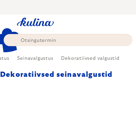
Skip
to
content
stus
Seinavalgustus
Dekoratiivsed valgustid
Dekoratiivsed seinavalgustid