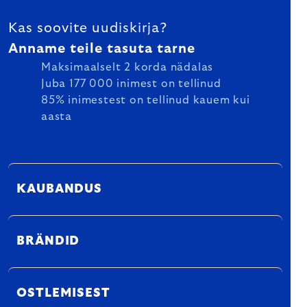
FOOTER
Kas soovite uudiskirja?
Anname teile tasuta tarne
Maksimaalselt 2 korda nädalas
Juba 177 000 inimest on tellinud
85% inimestest on tellinud kauem kui
aasta
KAUBANDUS
BRÄNDID
OSTLEMISEST