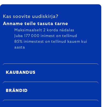
FOOTER
Kas soovite uudiskirja?
Anname teile tasuta tarne
Maksimaalselt 2 korda nädalas
Juba 177 000 inimest on tellinud
85% inimestest on tellinud kauem kui
aasta
KAUBANDUS
BRÄNDID