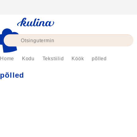
Skip
to
content
Home
Kodu
Tekstiilid
Köök
põlled
põlled