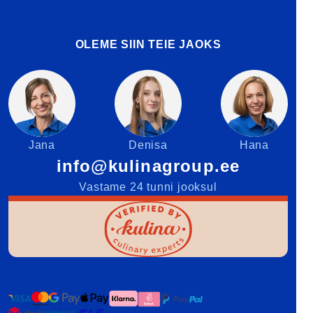
OLEME SIIN TEIE JAOKS
Jana
Denisa
Hana
info@kulinagroup.ee
Vastame 24 tunni jooksul