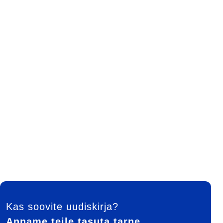
FOOTER
Kas soovite uudiskirja?
Anname teile tasuta tarne