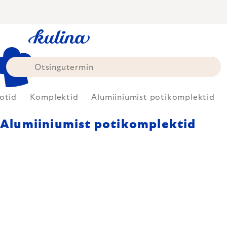
Skip
to
content
otid
Komplektid
Alumiiniumist potikomplektid
Alumiiniumist potikomplektid