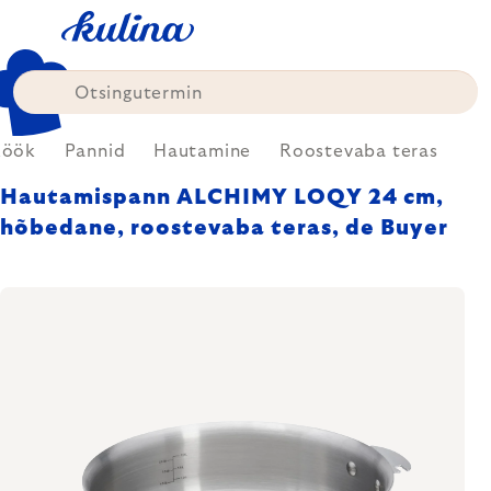
Skip
to
content
Köök
Pannid
Hautamine
Roostevaba teras
Hautamispann ALCHIMY LOQY 24 cm,
hõbedane, roostevaba teras, de Buyer