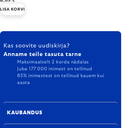
8,89 €
LISA KORVI
FOOTER
Kas soovite uudiskirja?
Anname teile tasuta tarne
Maksimaalselt 2 korda nädalas
Juba 177 000 inimest on tellinud
85% inimestest on tellinud kauem kui
aasta
KAUBANDUS