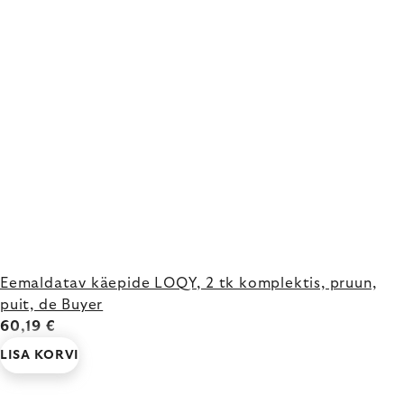
Eemaldatav käepide LOQY, 2 tk komplektis, pruun,
puit, de Buyer
60,19 €
LISA KORVI