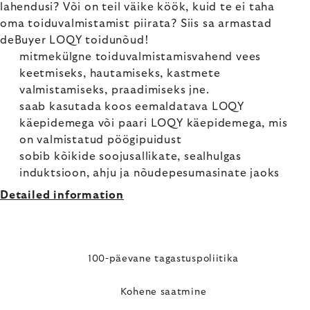
lahendusi? Või on teil väike köök, kuid te ei taha
oma toiduvalmistamist piirata? Siis sa armastad
deBuyer LOQY toidunõud!
mitmekülgne toiduvalmistamisvahend vees
keetmiseks, hautamiseks, kastmete
valmistamiseks, praadimiseks jne.
saab kasutada koos eemaldatava LOQY
käepidemega või paari LOQY käepidemega, mis
on valmistatud pöögipuidust
sobib kõikide soojusallikate, sealhulgas
induktsioon, ahju ja nõudepesumasinate jaoks
Detailed information
100-päevane tagastuspoliitika
Kohene saatmine