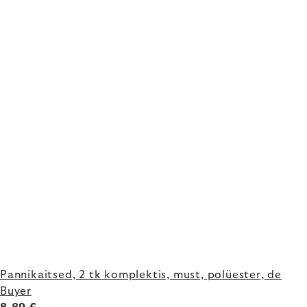
Pannikaitsed, 2 tk komplektis, must, polüester, de
Buyer