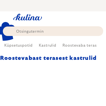
Skip
to
content
Küpsetuspotid
Kastrulid
Roostevaba teras
Roostevabast terasest kastrulid