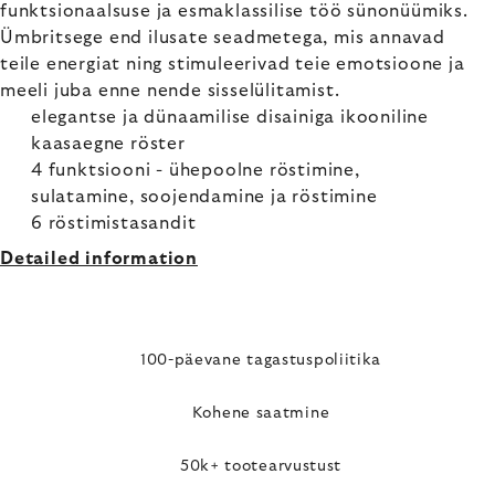
funktsionaalsuse ja esmaklassilise töö sünonüümiks.
Ümbritsege end ilusate seadmetega, mis annavad
teile energiat ning stimuleerivad teie emotsioone ja
meeli juba enne nende sisselülitamist.
elegantse ja dünaamilise disainiga ikooniline
kaasaegne röster
4 funktsiooni - ühepoolne röstimine,
sulatamine, soojendamine ja röstimine
6 röstimistasandit
Detailed information
100-päevane tagastuspoliitika
Kohene saatmine
50k+ tootearvustust