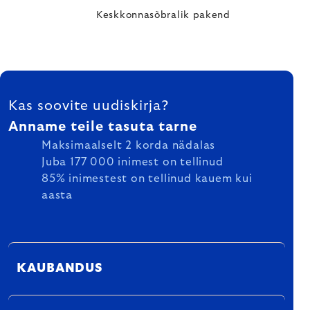
Keskkonnasõbralik pakend
FOOTER
Kas soovite uudiskirja?
Anname teile tasuta tarne
Maksimaalselt 2 korda nädalas
Juba 177 000 inimest on tellinud
85% inimestest on tellinud kauem kui
aasta
KAUBANDUS