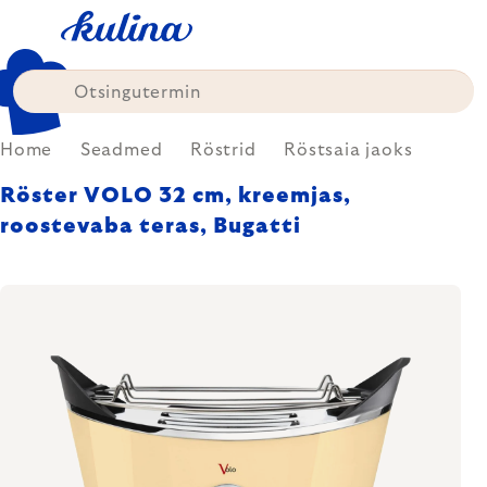
Skip
to
content
Home
Seadmed
Röstrid
Röstsaia jaoks
Röster VOLO 32 cm, kreemjas,
roostevaba teras, Bugatti